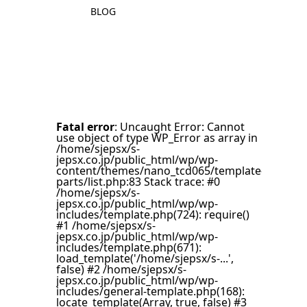
BLOG
Fatal error
: Uncaught Error: Cannot
use object of type WP_Error as array in
/home/sjepsx/s-
jepsx.co.jp/public_html/wp/wp-
content/themes/nano_tcd065/template-
parts/list.php:83 Stack trace: #0
/home/sjepsx/s-
jepsx.co.jp/public_html/wp/wp-
includes/template.php(724): require()
#1 /home/sjepsx/s-
jepsx.co.jp/public_html/wp/wp-
includes/template.php(671):
load_template('/home/sjepsx/s-...',
false) #2 /home/sjepsx/s-
jepsx.co.jp/public_html/wp/wp-
includes/general-template.php(168):
locate_template(Array, true, false) #3